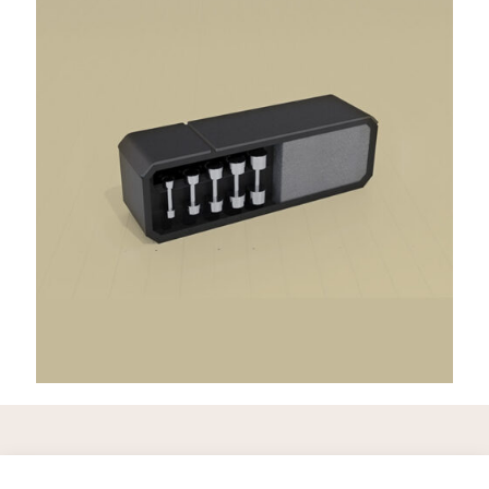
soform design
Dipl. Des. Stefan Otzelberger