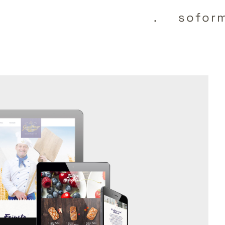
.
sofor