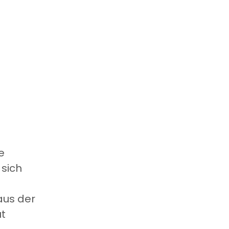
e
 sich
aus der
ut