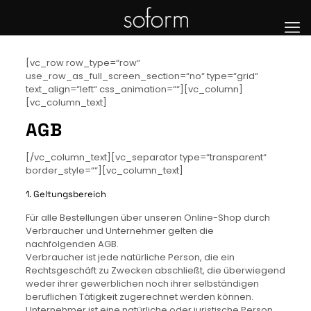
[vc_row row_type=“row“
use_row_as_full_screen_section=“no“ type=“grid“
text_align=“left“ css_animation=““][vc_column]
[vc_column_text]
AGB
[/vc_column_text][vc_separator type=“transparent“
border_style=““][vc_column_text]
1. Geltungsbereich
Für alle Bestellungen über unseren Online-Shop durch
Verbraucher und Unternehmer gelten die
nachfolgenden AGB.
Verbraucher ist jede natürliche Person, die ein
Rechtsgeschäft zu Zwecken abschließt, die überwiegend
weder ihrer gewerblichen noch ihrer selbständigen
beruflichen Tätigkeit zugerechnet werden können.
Unternehmer ist eine natürliche oder juristische Person